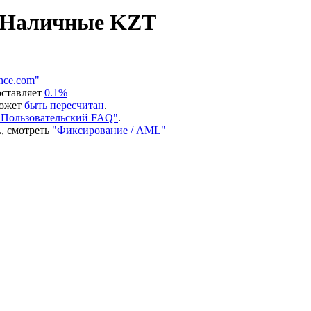
а Наличные KZT
nce.com"
оставляет
0.1%
может
быть пересчитан
.
"Пользовательский FAQ"
.
, смотреть
"Фиксирование / AML"