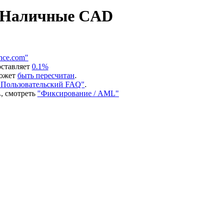
а Наличные CAD
nce.com"
оставляет
0.1%
может
быть пересчитан
.
"Пользовательский FAQ"
.
, смотреть
"Фиксирование / AML"