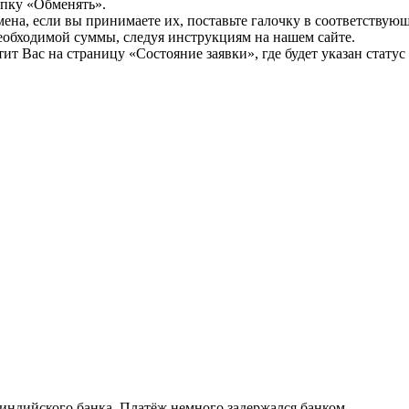
опку «Обменять».
мена, если вы принимаете их, поставьте галочку в соответствую
необходимой суммы, следуя инструкциям на нашем сайте.
т Вас на страницу «Состояние заявки», где будет указан статус
 индийского банка. Платёж немного задержался банком…