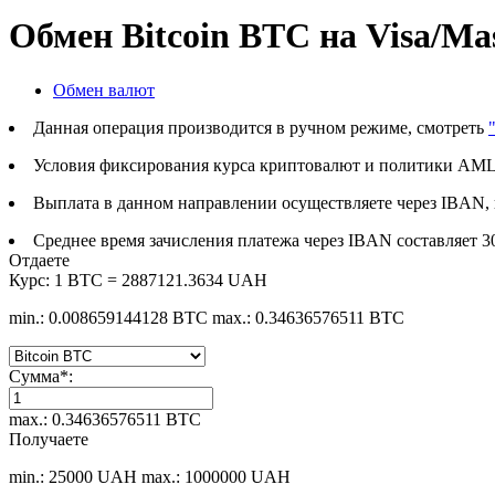
Обмен Bitcoin BTC на Visa/M
Обмен валют
Данная операция производится в ручном режиме, смотреть
Условия фиксирования курса криптовалют и политики AML
Выплата в данном направлении осуществляете через IBAN, 
Среднее время зачисления платежа через IBAN составляет 3
Отдаете
Курс:
1 BTC = 2887121.3634 UAH
min.: 0.008659144128 BTC
max.: 0.34636576511 BTC
Сумма
*
:
max.: 0.34636576511 BTC
Получаете
min.: 25000 UAH
max.: 1000000 UAH